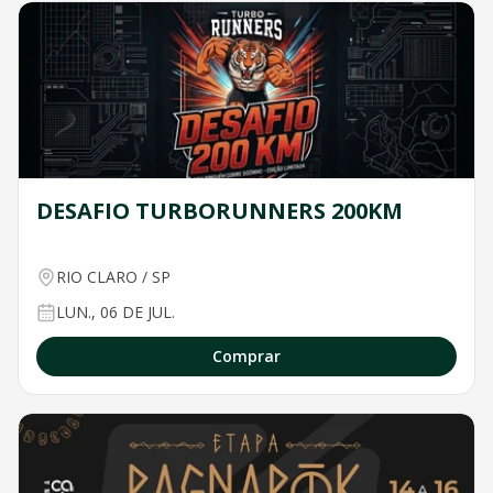
DESAFIO TURBORUNNERS 200KM
RIO CLARO
/
SP
LUN., 06 DE JUL.
Comprar