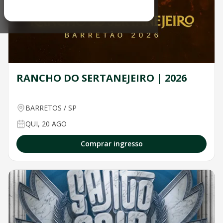
WhatsApp: (16) 97602-4592
Horário de Atendimento: Segunda a Sexta - 09h às 18h | Sá
Redes Sociais
Instagram
Facebook
LinkedIn
RANCHO DO SERTANEJEIRO | 2026
BARRETOS
/
SP
QUI, 20 AGO
Comprar ingresso